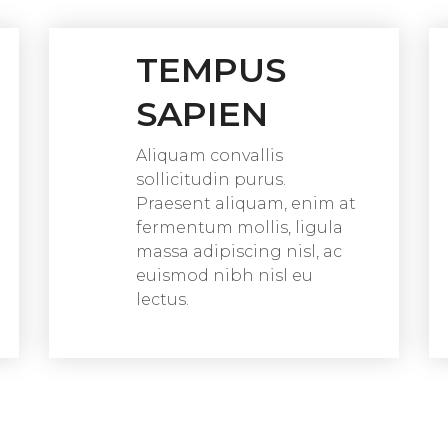
TEMPUS
SAPIEN
Aliquam convallis
sollicitudin purus.
Praesent aliquam, enim at
fermentum mollis, ligula
massa adipiscing nisl, ac
euismod nibh nisl eu
lectus.