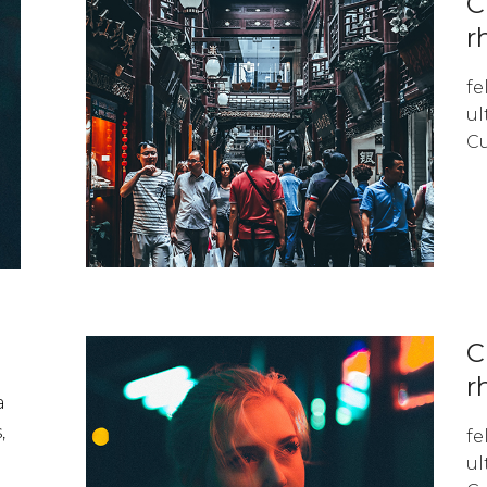
C
r
fe
ul
Cu
C
r
a
,
fe
a
ul