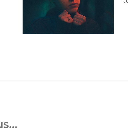
Cu
s...