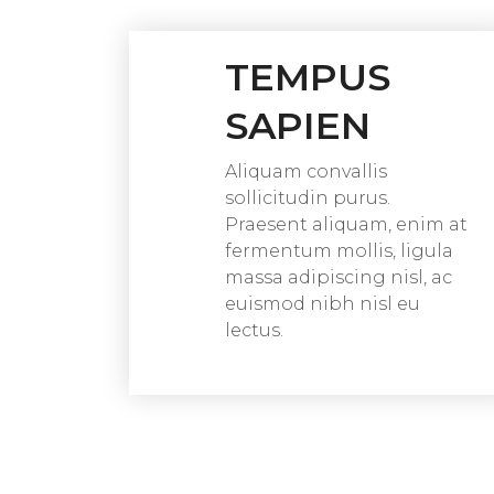
TEMPUS
SAPIEN
Aliquam convallis
sollicitudin purus.
Praesent aliquam, enim at
fermentum mollis, ligula
massa adipiscing nisl, ac
euismod nibh nisl eu
lectus.