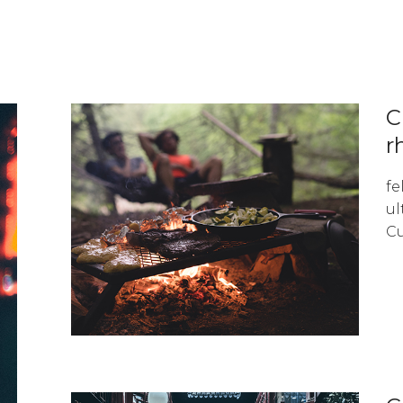
C
r
fe
ul
Cu