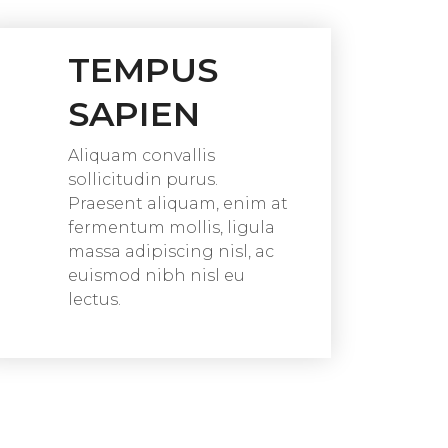
TEMPUS
SAPIEN
Aliquam convallis
sollicitudin purus.
Praesent aliquam, enim at
fermentum mollis, ligula
massa adipiscing nisl, ac
euismod nibh nisl eu
lectus.